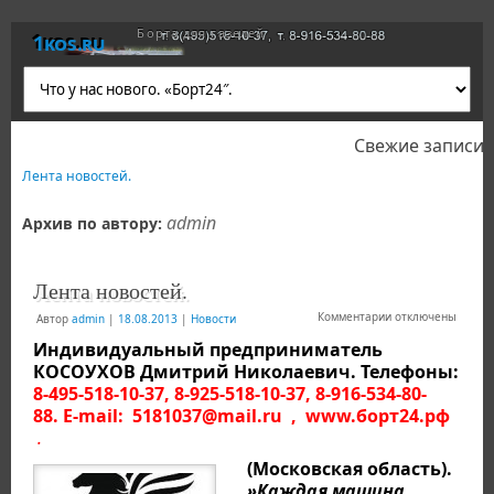
Борта для газелей
1kos.ru
Свежие записи
Лента новостей.
admin
Архив по автору:
Лента новостей.
Комментарии отключены
Автор
admin
|
18.08.2013
|
Новости
Индивидуальный предприниматель
КОСОУХОВ Дмитрий Николаевич. Телефоны:
8-495-518-10-37, 8-925-518-10-37, 8-916-534-80-
88.
E-mail: 5181037@mail.ru ,
www.борт24.рф
.
(Московская область).
»Каждая машина