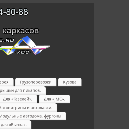
ерея
Грузоперевозки
Кузова
крышки для пикапов.
Для «Газелей».
Для «JMC».
Автовитрины и автолавки.
Модульные автодома, фургоны
 для «Бычка».