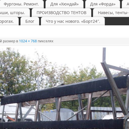
Фургоны. Ремонт.
Для «Хюндай»
Для «Форда»
ыши, шторы.
ПРОИЗВОДСТВО ТЕНТОВ
Навесы, тенты
орогах.
Блог
Что у нас нового. «Борт24″.
 размер в
1024 × 768
пикселях