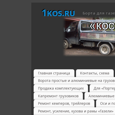
1kos.ru
Борта для газ
Главная страница
Контакты, схема
Ворота простые и алюминиевые на грузов
Продажа комплектующих
Для «Порте
Капремонт грузовиков
Алюминиевые б
Ремонт кемперов, трейлеров
Оси и п
Ремонт, усиление, кузова и рамы «Газели»