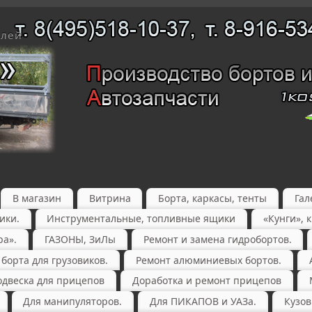
елей
В магазин
Витрина
Борта, каркасы, тенты
Гал
ики.
Инструментальные, топливные ящики
«Кунги», 
ра».
ГАЗОНЫ, ЗиЛы
Ремонт и замена гидробортов.
орта для грузовиков.
Ремонт алюминиевых бортов.
одвеска для прицепов
Доработка и ремонт прицепов
Для манипуляторов.
Для ПИКАПОВ и УАЗа.
Кузов