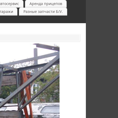
Автосервис
Аренда прицепов
-гаражи
Разные запчасти Б/У.