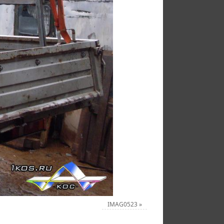
IMAG0523
»