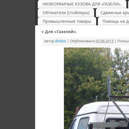
НИЗКОРАМНЫЕ КУЗОВА ДЛЯ «ГАЗЕЛИ».
Обтекатели (спойлеры)
Сдвижные кр
Промышленные товары
Помощь на д
«
Для «Газелей».
Автор
dinikos
|
Опубликовано
05.09.2013
|
Полный