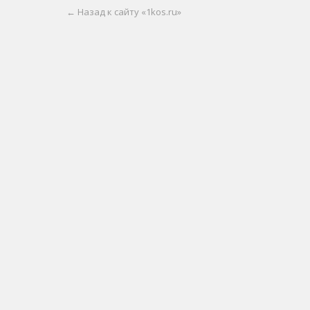
← Назад к сайту «1kos.ru»