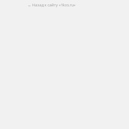
← Назад к сайту «1kos.ru»