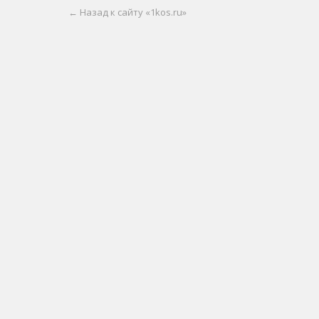
← Назад к сайту «1kos.ru»