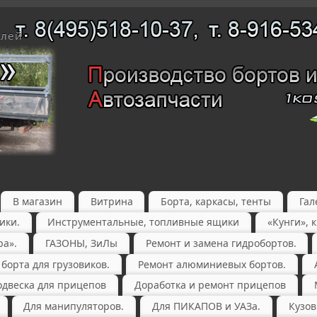
елей
В магазин
Витрина
Борта, каркасы, тенты
Гал
ики.
Инструментальные, топливные ящики
«Кунги», 
ра».
ГАЗОНЫ, ЗиЛы
Ремонт и замена гидробортов.
орта для грузовиков.
Ремонт алюминиевых бортов.
одвеска для прицепов
Доработка и ремонт прицепов
Для манипуляторов.
Для ПИКАПОВ и УАЗа.
Кузов