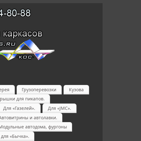
ерея
Грузоперевозки
Кузова
крышки для пикапов.
Для «Газелей».
Для «JMC».
Автовитрины и автолавки.
Модульные автодома, фургоны
 для «Бычка».