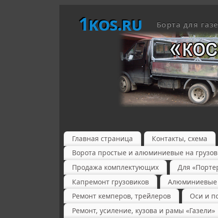
1kos.ru
Борта для газ
Главная страница
Контакты, схема
Ворота простые и алюминиевые на грузов
Продажа комплектующих
Для «Порте
Капремонт грузовиков
Алюминиевые б
Ремонт кемперов, трейлеров
Оси и п
Ремонт, усиление, кузова и рамы «Газели»