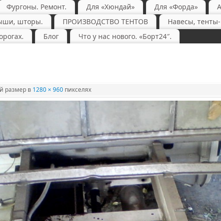
Фургоны. Ремонт.
Для «Хюндай»
Для «Форда»
ыши, шторы.
ПРОИЗВОДСТВО ТЕНТОВ
Навесы, тенты
орогах.
Блог
Что у нас нового. «Борт24″.
 размер в
1280 × 960
пикселях