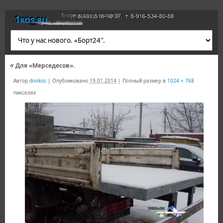
Борта для газелей
1kos.ru
«
Для «Мерседесов».
Автор
dinikos
|
Опубликовано
19.01.2014
|
Полный размер в
1024 × 768
пикселях