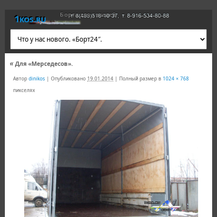
Борта для газелей
1kos.ru
«
Для «Мерседесов».
Автор
dinikos
|
Опубликовано
19.01.2014
|
Полный размер в
1024 × 768
пикселях