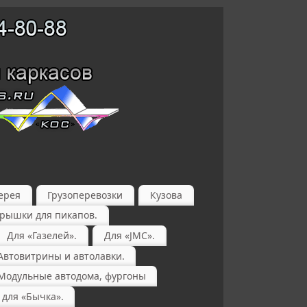
ерея
Грузоперевозки
Кузова
крышки для пикапов.
Для «Газелей».
Для «JMC».
Автовитрины и автолавки.
Модульные автодома, фургоны
 для «Бычка».