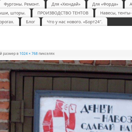
Фургоны. Ремонт.
Для «Хюндай»
Для «Форда»
ыши, шторы.
ПРОИЗВОДСТВО ТЕНТОВ
Навесы, тенты
орогах.
Блог
Что у нас нового. «Борт24″.
 размер в
1024 × 768
пикселях