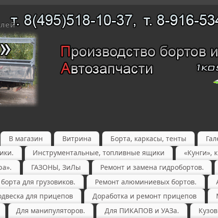
елей
В магазин
Витрина
Борта, каркасы, тенты
Гал
ики.
Инструментальные, топливные ящики
«Кунги», 
ра».
ГАЗОНЫ, ЗиЛы
Ремонт и замена гидробортов.
орта для грузовиков.
Ремонт алюминиевых бортов.
одвеска для прицепов
Доработка и ремонт прицепов
Для манипуляторов.
Для ПИКАПОВ и УАЗа.
Кузов