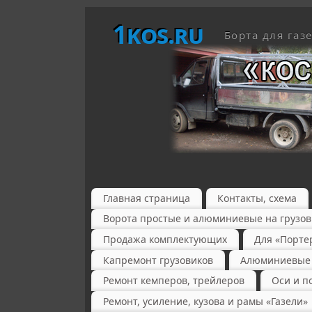
1kos.ru
Борта для газ
Главная страница
Контакты, схема
Ворота простые и алюминиевые на грузов
Продажа комплектующих
Для «Порте
Капремонт грузовиков
Алюминиевые б
Ремонт кемперов, трейлеров
Оси и п
Ремонт, усиление, кузова и рамы «Газели»