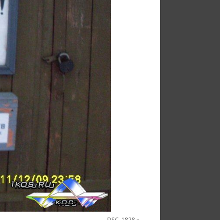
DSC_1828
»