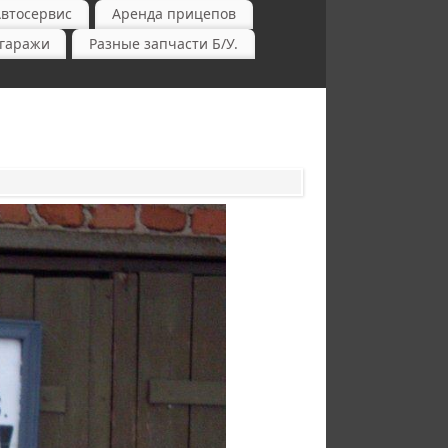
Автосервис
Аренда прицепов
-гаражи
Разные запчасти Б/У.